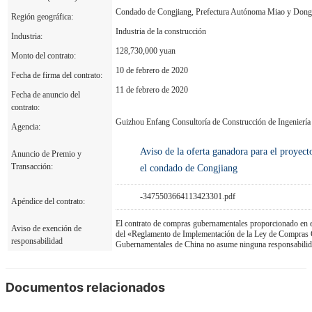
Contrato: 11-02-2020 Agencia:
Condado de Congjiang, Prefectura Autónoma Miao y Dong
Región geográfica:
Industria de la construcción
Industria:
128,730,000 yuan
Monto del contrato:
10 de febrero de 2020
Fecha de firma del contrato:
11 de febrero de 2020
Fecha de anuncio del
contrato:
Guizhou Enfang Consultoría de Construcción de Ingeniería
Agencia:
Aviso de la oferta ganadora para el proyec
Anuncio de Premio y
Transacción:
el condado de Congjiang
-3475503664113423301.pdf
Apéndice del contrato:
El contrato de compras gubernamentales proporcionado en es
Aviso de exención de
del «Reglamento de Implementación de la Ley de Compras 
responsabilidad
Gubernamentales de China no asume ninguna responsabilida
Documentos relacionados