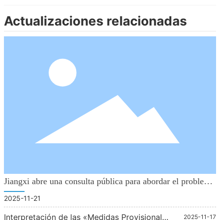
Actualizaciones relacionadas
Jiangxi abre una consulta pública para abordar el problema
de los precios anormalmente bajos.
———
2025-11-21
Interpretación de las «Medidas Provisionales
2025-11-17