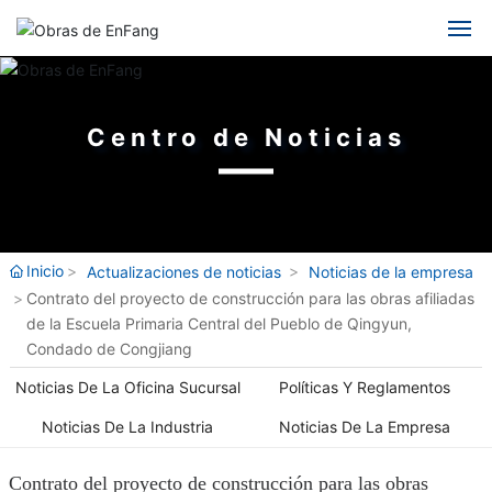
Inicio
Chino
Inglés
Centro de Noticias
Enfang
Spanish
Ruso
Noticias
Negocio
Inicio
Actualizaciones de noticias
Noticias de la empresa
Contrato del proyecto de construcción para las obras afiliadas
Resultados
de la Escuela Primaria Central del Pueblo de Qingyun,
Condado de Congjiang
Contratación
Noticias De La Oficina Sucursal
Políticas Y Reglamentos
Noticias De La Industria
Noticias De La Empresa
Dinámica
Contrato del proyecto de construcción para las obras
Contacto