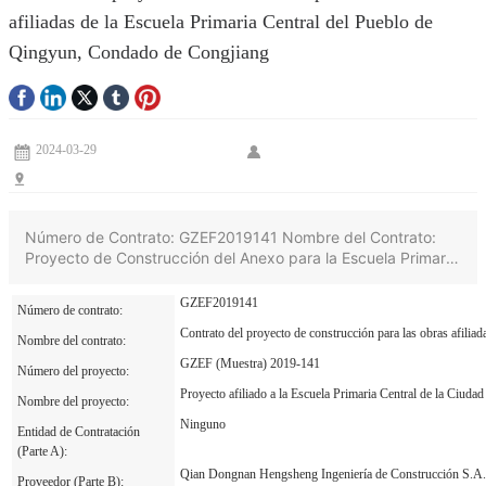
afiliadas de la Escuela Primaria Central del Pueblo de
Qingyun, Condado de Congjiang
OA
2024-03-29
Número de Contrato: GZEF2019141 Nombre del Contrato:
Proyecto de Construcción del Anexo para la Escuela Primaria
Central del Pueblo de Qingyun en el Condado de Congjiang
Número de Proyecto: GZEF(Cai)2019-141 Nombre del
GZEF2019141
Número de contrato:
Proyecto: Proyecto de Construcción del Anexo para la
Contrato del proyecto de construcción para las obras afili
Escuela Primaria Central del Pueblo de Qingyun en el
Nombre del contrato:
Condado de Congjiang Entidad Adquirente (Parte A): N/A
GZEF (Muestra) 2019-141
Número del proyecto:
Proveedor (Parte B): Qiandongnan Hengsheng Engineering
Proyecto afiliado a la Escuela Primaria Central de la Ciud
Construction Co., Ltd. Ubicación: Condado de Congjiang,
Nombre del proyecto:
Prefectura Autónoma Miao y Dong de Qiandongnan,
Ninguno
Entidad de Contratación
Provincia de Guizhou Sector Industrial: Industria de la
(Parte A):
Construcción Monto del Contrato: 12.873.000,00 RMB Fecha
Qian Dongnan Hengsheng Ingeniería de Construcción S.A.
Proveedor (Parte B):
de Firma del Contrato: 10-02-2020 Fecha de Publicación del